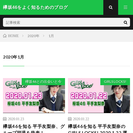
欅坂46をよく知るためのブログ
2020年
1月
HOME
2020年1月
欅坂46との出会いと今
GIRLS LOCKS!
2020.01.23
2020.01.22
欅坂46を知る 平手友梨奈、グ
欅坂46を知る 平手友梨奈の
ループ脱退を発表！
GIRLS LOCKS! 2020.1.22 運