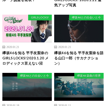
気アップ写真
GIRLS LOCKS!
欅坂46との出会いと今
2020.01.21
2020.01.21
欅坂46を知る 平手友梨奈の
欅坂46を知る 平手友梨奈を語
GIRLS LOCKS!2020.1.20 メ
る山口一郎（サカナクショ
ロディックス言えない沼
ン）
欅坂46との出会いと今
欅坂46 楽曲の世界
2020.01.18
2020.01.11