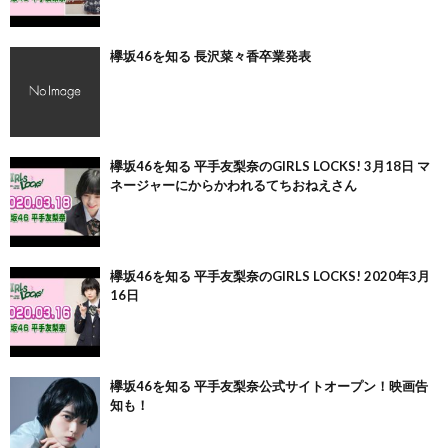
欅坂46を知る 長沢菜々香卒業発表
欅坂46を知る 平手友梨奈のGIRLS LOCKS! 3月18日 マ
ネージャーにからかわれるてちおねえさん
欅坂46を知る 平手友梨奈のGIRLS LOCKS! 2020年3月
16日
欅坂46を知る 平手友梨奈公式サイトオープン！映画告
知も！