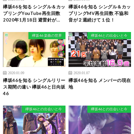
欅坂46を知る シングル＆カッ
欅坂46を知る シングル＆カッ
プリングYouTube再生回数
プリングMV再生回数 不協和
2020年1月18日 避雷針が…
音が２週続けて１位！
欅坂46 楽曲の世界
欅坂46との出会いと今
2020.01.09
2020.01.07
欅坂46を知る シングルリリー
欅坂46を知る メンバーの現在
ス期間の違い 欅坂46と日向坂
地
46
欅坂46との出会いと今
欅坂46との出会いと今