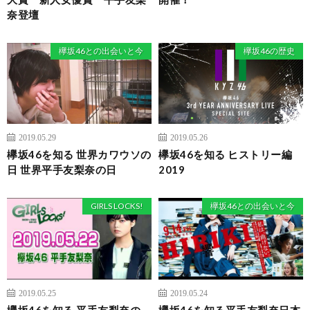
奈登壇
欅坂46との出会いと今
欅坂46の歴史
2019.05.29
2019.05.26
欅坂46を知る 世界カワウソの
欅坂46を知る ヒストリー編
日 世界平手友梨奈の日
2019
GIRLS LOCKS!
欅坂46との出会いと今
2019.05.25
2019.05.24
欅坂46を知る 平手友梨奈の
欅坂46を知る平手友梨奈日本