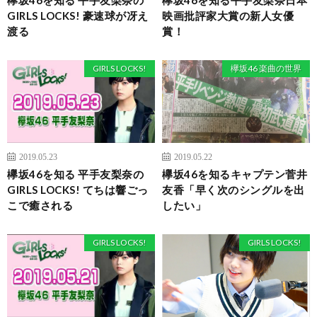
GIRLS LOCKS! 豪速球が冴え
映画批評家大賞の新人女優
渡る
賞！
GIRLS LOCKS!
欅坂46 楽曲の世界
2019.05.23
2019.05.22
欅坂46を知る 平手友梨奈の
欅坂46を知るキャプテン菅井
GIRLS LOCKS! てちは響ごっ
友香「早く次のシングルを出
こで癒される
したい」
GIRLS LOCKS!
GIRLS LOCKS!