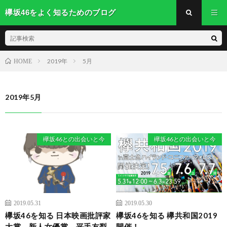
欅坂46をよく知るためのブログ
2019年
5月
HOME
2019年5月
欅坂46との出会いと今
欅坂46との出会いと今
2019.05.31
2019.05.30
欅坂46を知る 日本映画批評家
欅坂46を知る 欅共和国2019
大賞 新人女優賞 平手友梨
開催！