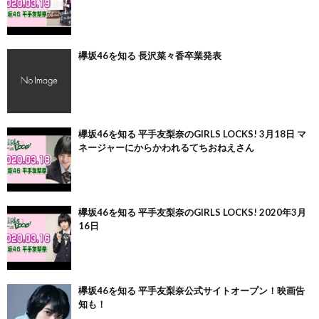
欅坂46を知る 長沢菜々香卒業発表
欅坂46を知る 平手友梨奈のGIRLS LOCKS! 3月18日 マ
ネージャーにからかわれるてちおねえさん
欅坂46を知る 平手友梨奈のGIRLS LOCKS! 2020年3月
16日
欅坂46を知る 平手友梨奈公式サイトオープン！映画告
知も！