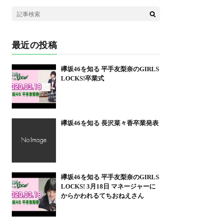
最近の投稿
欅坂46を知る 平手友梨奈のGIRLS
LOCKS!卒業式
欅坂46を知る 長沢菜々香卒業発表
欅坂46を知る 平手友梨奈のGIRLS
LOCKS! 3月18日 マネージャーに
からかわれるてちおねえさん