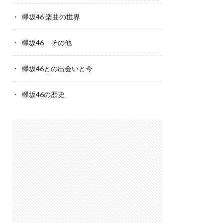
欅坂46 楽曲の世界
欅坂46 その他
欅坂46との出会いと今
欅坂46の歴史