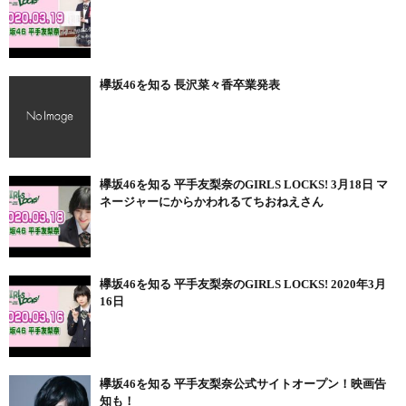
欅坂46を知る 長沢菜々香卒業発表
欅坂46を知る 平手友梨奈のGIRLS LOCKS! 3月18日 マ
ネージャーにからかわれるてちおねえさん
欅坂46を知る 平手友梨奈のGIRLS LOCKS! 2020年3月
16日
欅坂46を知る 平手友梨奈公式サイトオープン！映画告
知も！