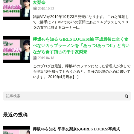
友梨奈
2019.10.22
雑誌ViViが2019年10月23日発売になります。 これと連動し
て（勝手に？）viviでの76の質問にあと２４プラスして１０
０の質問に答えるコーナー[…]
欅坂46を知る GIRLS LOCKS!編 平成最後に全く食
べないカップラーメンを「あっつ!あっつ!!」と言い
ながら食す猫舌の平手友梨奈
2019.04.18
このブログは最近、欅坂46のファンになった管理人が少しで
も欅坂46を知ってもらうためと、自分の記憶のために書いて
います。 201 9 年 4月 現 在[…]
最近の投稿
欅坂46を知る 平手友梨奈のGIRLS LOCKS!卒業式