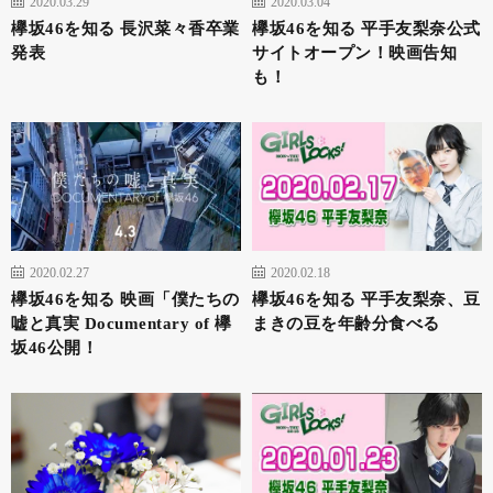
2020.03.29
2020.03.04
欅坂46を知る 長沢菜々香卒業
欅坂46を知る 平手友梨奈公式
発表
サイトオープン！映画告知
も！
2020.02.27
2020.02.18
欅坂46を知る 映画「僕たちの
欅坂46を知る 平手友梨奈、豆
嘘と真実 Documentary of 欅
まきの豆を年齢分食べる
坂46公開！