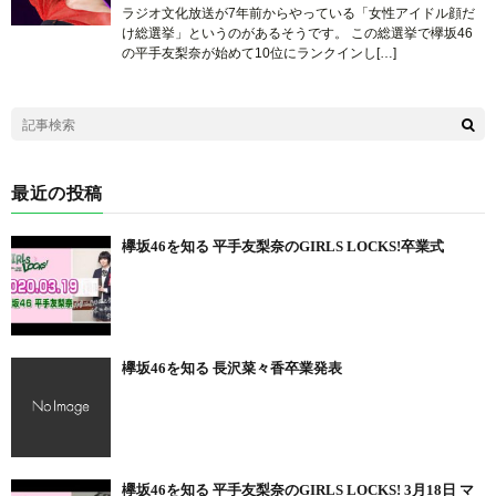
ラジオ文化放送が7年前からやっている「女性アイドル顔だ
け総選挙」というのがあるそうです。 この総選挙で欅坂46
の平手友梨奈が始めて10位にランクインし[…]
最近の投稿
欅坂46を知る 平手友梨奈のGIRLS LOCKS!卒業式
欅坂46を知る 長沢菜々香卒業発表
欅坂46を知る 平手友梨奈のGIRLS LOCKS! 3月18日 マ