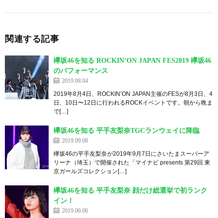
関連する記事
欅坂46を知る ROCKIN’ON JAPAN FES2019 欅坂46
のパフォーマンス
2019.08.04
2019年8月4日、ROCKIN’ON JAPAN主催のFESが8月3日、4
日、10日〜12日に行われるROCKイベントです。朝から晩ま
で[…]
欅坂46を知る 平手友梨奈TGCランウェイに降臨
2019.09.08
欅坂46の平手友梨奈が2019年9月7日にさいたまスーパーア
リーナ（埼玉）で開催された「マイナビ presents 第29回 東
京ガールズコレクション[…]
欅坂46を知る 平手友梨奈 顔だけ総選挙で初ランク
イン！
2019.06.06