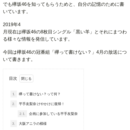
でも欅坂46を知ってもらうためと、自分の記憶のために書
いています。
20 1 9 年 4
月 現 在 は 欅 坂 4 6 の 8 枚 目 シ ン グ ル 「 黒 い 羊 」 と そ れ に ま つ わ
る 様 々 な 情 報 を 発 信 し て い ま す 。
今回は欅坂46の冠番組「欅って書けない？」4月の放送につ
いて書きます。
目次
1.
欅って書けない？って何？
2.
平手友梨奈 けやかけに復帰！
2.1.
企画に参加している平手友梨奈
3.
大阪アニラの模様