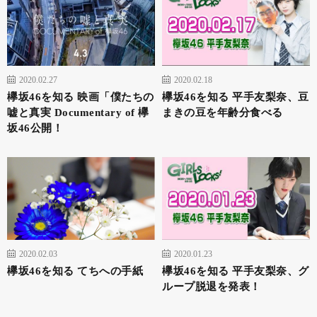
2020.02.27
2020.02.18
欅坂46を知る 映画「僕たちの
欅坂46を知る 平手友梨奈、豆
嘘と真実 Documentary of 欅
まきの豆を年齢分食べる
坂46公開！
2020.02.03
2020.01.23
欅坂46を知る てちへの手紙
欅坂46を知る 平手友梨奈、グ
ループ脱退を発表！