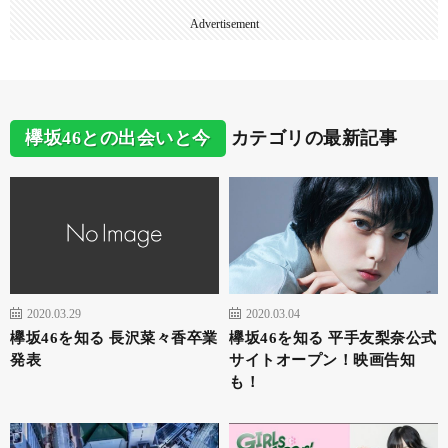
Advertisement
欅坂46との出会いと今
カテゴリの最新記事
2020.03.29
2020.03.04
欅坂46を知る 長沢菜々香卒業
欅坂46を知る 平手友梨奈公式
発表
サイトオープン！映画告知
も！