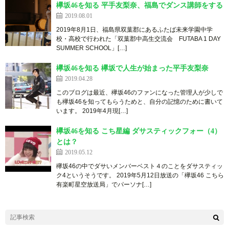
欅坂46を知る 平手友梨奈、福島でダンス講師をする
2019.08.01
2019年8月1日、福島県双葉郡にあるふたば未来学園中学
校・高校で行われた「双葉郡中高生交流会 FUTABA 1 DAY
SUMMER SCHOOL」[…]
欅坂46を知る 欅坂で人生が始まった平手友梨奈
2019.04.28
このブログは最近、欅坂46のファンになった管理人が少しで
も欅坂46を知ってもらうためと、自分の記憶のために書いて
います。 20 1 9 年 4月 現 […]
欅坂46を知る こち星編 ダサスティックフォー（4）
とは？
2019.05.12
欅坂46の中でダサいメンバーベスト４のことをダサスティッ
ク4というそうです。 2019年5月12日放送の「欅坂46 こちら
有楽町星空放送局」でパーソナ[…]