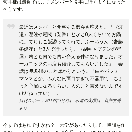
菅井様は最近ではよくメンバーと食事に行くようになった
そうです。
最近はメンバーと食事する機会も増えた。「（渡
邉）理佐や尾関（梨香）とかと8人くらいでお鍋
に。てちもご飯誘ってくれて、ふーちゃん（齋藤
冬優花）と3人で行ったり。（副キャプテンの守
屋）茜とも何でも言い合える仲になりました。オ
ーガニックのお店も紹介してもらいました」。会
話は欅坂46のことばかりという。「曲やパフォー
マンスとか。みんな真面目すぎて不器用で、ちょ
っと心配になるくらい。人のこと言えないんです
けどね（笑い）」。
日刊スポーツ 2019年5月7日 坂道の火曜日 菅井友香
より
今まではあれですかね？ 大学があったりして、時間を作