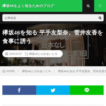
欅坂46をよく知るためのブログ
欅坂46を知る 平手友梨奈、菅井友香を
食事に誘う
2019.05.07
欅坂46との出会いと今
欅坂46との出会いと今
欅坂46を知る 平手友梨奈、菅井友香
HOME