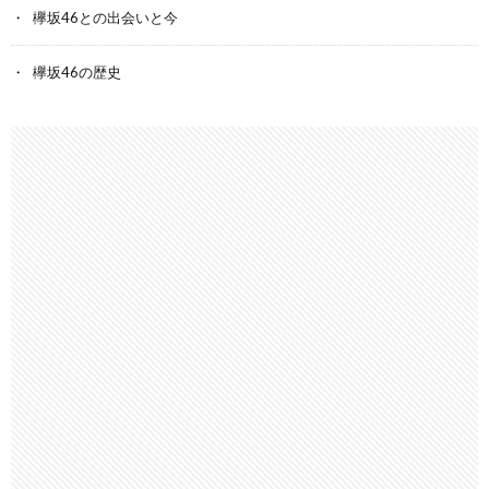
欅坂46との出会いと今
欅坂46の歴史