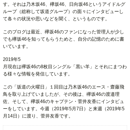
す。それは乃木坂46、欅坂46、日向坂46というアイドルグ
ループ（総称して坂道グループ）の面々にインタビューし
て各々の状況や思いなどを聞く、というものです。
このブログは最近、欅坂46のファンになった管理人が少し
でも欅坂46を知ってもらうためと、自分の記憶のために書
いています。
2 0 1 9 年 5
月 現 在 は 欅 坂 4 6 の 8 枚 目 シ ン グ ル 「 黒 い 羊 」 と そ れ に ま つ わ
る 様 々 な 情 報 を 発 信 し て い ま す 。
この「坂道の火曜日」１回目は乃木坂46のエース・齋藤飛
鳥を取り上げていましたが、その後は、欅坂46の渡邉理
佐、そして、欅坂46のキャプテン・菅井友香にインタビュ
ーをしています。今週（2019年5月7日）と来週（2019年5
月14日）に渡り、菅井友香です。