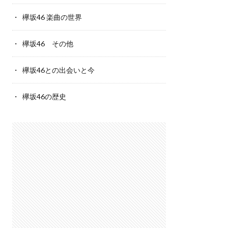
欅坂46 楽曲の世界
欅坂46 その他
欅坂46との出会いと今
欅坂46の歴史