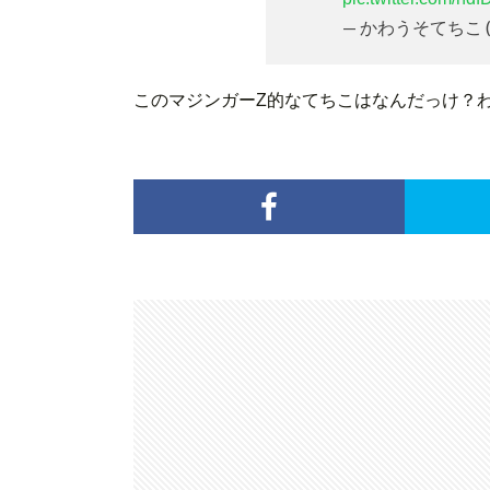
— かわうそてちこ (@k
このマジンガーZ的なてちこはなんだっけ？