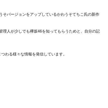
わうそバージョンをアップしているかわうそてちこ氏の新作
管理人が少しでも欅坂46を知ってもらうためと、自分の記
 ま つ わ る 様 々 な 情 報 を 発 信 し て い ま す 。