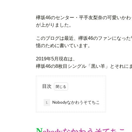
欅坂46のセンター・平手友梨奈の可愛いか
が上がりました。
このブログは最近、欅坂46のファンになった
憶のために書いています。
2 0 1 9 年 5月 現 在 は 、
欅 坂 4 6 の 8 枚 目 シ ン グ ル 「 黒 い 羊 」 と そ れ に
目次
Nobodyなかわうそてちこ
1.
N
obodyなかわうそてちこ