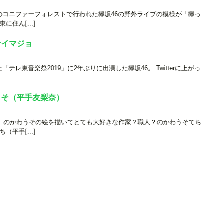
ンドのコニファーフォレストで行われた欅坂46の野外ライブの模様が「欅っ
東に住ん[…]
サイマジョ
「テレ東音楽祭2019」に2年ぶりに出演した欅坂46。 Twitterに上がっ
うそ（平手友梨奈）
友梨奈）のかわうその絵を描いてとても大好きな作家？職人？のかわうそてち
ち（平手[…]