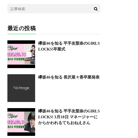
最近の投稿
欅坂46を知る 平手友梨奈のGIRLS
LOCKS!卒業式
欅坂46を知る 長沢菜々香卒業発表
欅坂46を知る 平手友梨奈のGIRLS
LOCKS! 3月18日 マネージャーに
からかわれるてちおねえさん