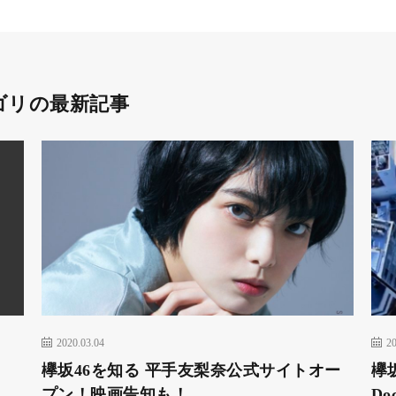
ゴリの最新記事
2020.03.04
20
欅坂46を知る 平手友梨奈公式サイトオー
欅
プン！映画告知も！
Do