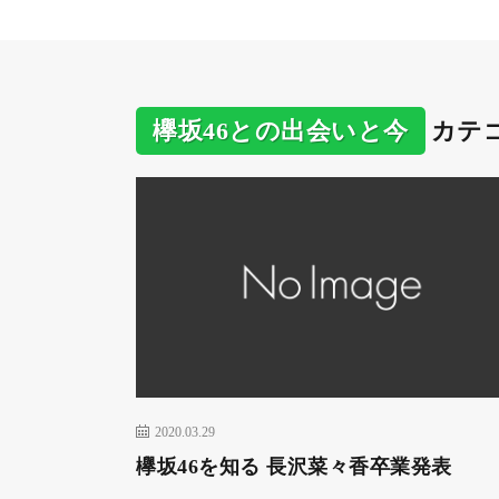
欅坂46との出会いと今
カテ
2020.03.29
欅坂46を知る 長沢菜々香卒業発表