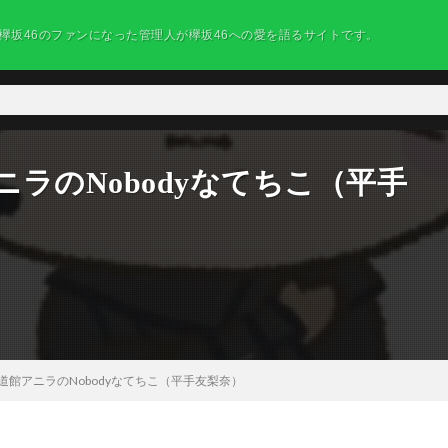
欅坂46のファンになった管理人が欅坂46への愛を語るサイトです。
ニラのNobodyなてちこ（平手
武道館アニラのNobodyなてちこ（平手友梨奈）