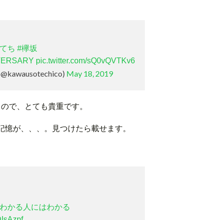
#てち
#欅坂
VERSARY
pic.twitter.com/sQ0vQVTKv6
awausotechico)
May 18, 2019
思うので、とても貴重です。
記憶が、、、。見つけたら載せます。
#わかる人にはわかる
DIsAzpf