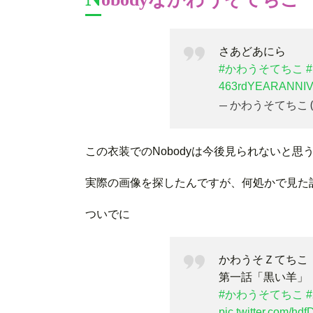
さあどあにら
#かわうそてちこ
463rdYEARANNI
— かわうそてちこ (@k
この衣装でのNobodyは今後見られないと
実際の画像を探したんですが、何処かで見た
ついでに
かわうそＺてちこ
第一話「黒い羊」
#かわうそてちこ
pic.twitter.com/hdf