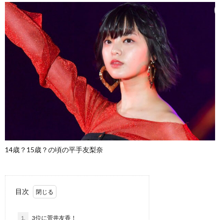
14歳？15歳？の頃の平手友梨奈
目次
1.
3位に菅井友香！