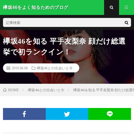
欅坂46をよく知るためのブログ
欅坂46を知る 平手友梨奈 顔だけ総選
挙で初ランクイン！
2019.06.06
欅坂46との出会いと今
欅坂46との出会いと今
欅坂46を知る 平手友梨奈 顔だけ総
HOME