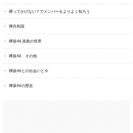
欅ってかけない？でメンバーをよりよく知ろう
欅共和国
欅坂46 楽曲の世界
欅坂46 その他
欅坂46との出会いと今
欅坂46の歴史