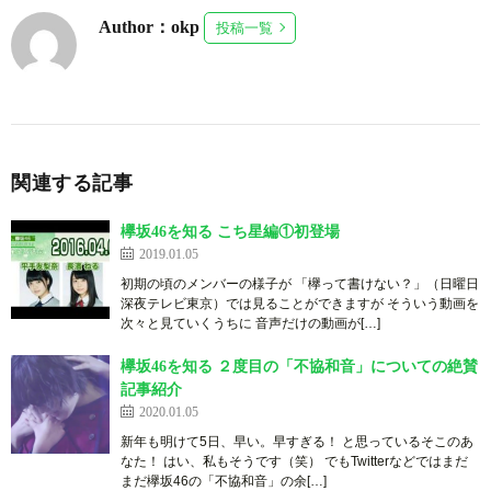
Author：okp
投稿一覧
関連する記事
欅坂46を知る こち星編①初登場
2019.01.05
初期の頃のメンバーの様子が 「欅って書けない？」（日曜日
深夜テレビ東京）では見ることができますが そういう動画を
次々と見ていくうちに 音声だけの動画が[…]
欅坂46を知る ２度目の「不協和音」についての絶賛
記事紹介
2020.01.05
新年も明けて5日、早い。早すぎる！ と思っているそこのあ
なた！ はい、私もそうです（笑） でもTwitterなどではまだ
まだ欅坂46の「不協和音」の余[…]