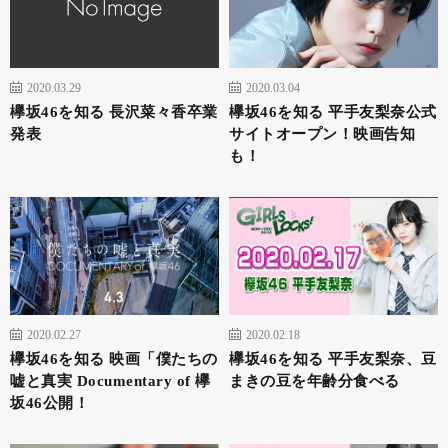
2020.03.29
2020.03.04
欅坂46を知る 長沢菜々香卒業
欅坂46を知る 平手友梨奈公式
発表
サイトオープン！映画告知
も！
2020.02.27
2020.02.18
欅坂46を知る 映画「僕たちの
欅坂46を知る 平手友梨奈、豆
嘘と真実 Documentary of 欅
まきの豆を年齢分食べる
坂46公開！