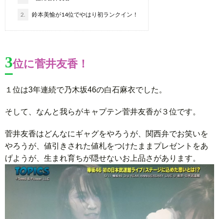
2.
鈴本美愉が14位でやはり初ランクイン！
3
位に菅井友香！
１位は3年連続で乃木坂46の白石麻衣でした。
そして、なんと我らがキャプテン菅井友香が３位です。
菅井友香はどんなにギャグをやろうが、関西弁でお笑いを
やろうが、値引きされた値札をつけたままプレゼントをあ
げようが、生まれ育ちが隠せないお上品さがあります。