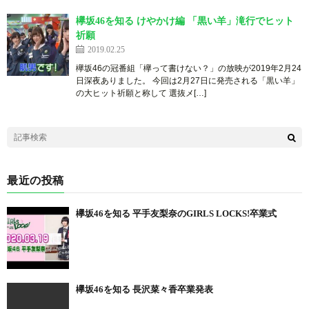
欅坂46を知る けやかけ編 「黒い羊」滝行でヒット
祈願
2019.02.25
欅坂46の冠番組「欅って書けない？」の放映が2019年2月24
日深夜ありました。 今回は2月27日に発売される「黒い羊」
の大ヒット祈願と称して 選抜メ[…]
最近の投稿
欅坂46を知る 平手友梨奈のGIRLS LOCKS!卒業式
欅坂46を知る 長沢菜々香卒業発表