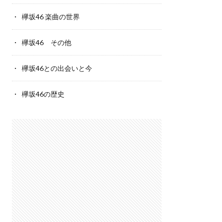
欅坂46 楽曲の世界
欅坂46 その他
欅坂46との出会いと今
欅坂46の歴史