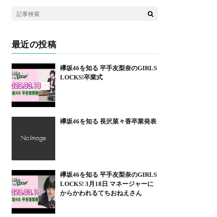
最近の投稿
欅坂46を知る 平手友梨奈のGIRLS
LOCKS!卒業式
欅坂46を知る 長沢菜々香卒業発表
欅坂46を知る 平手友梨奈のGIRLS
LOCKS! 3月18日 マネージャーに
からかわれるてちおねえさん