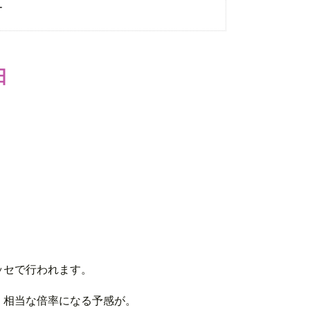
ー
日
ッセで行われます。
、相当な倍率になる予感が。