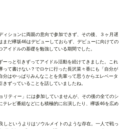
オーディションに両親の意向で参加できず、その後、３ヶ月遅
はまだ欅坂46はデビューしておらず、デビューに向けての
つアイドルの基礎を勉強している期間でした。
ずーっと引きずってアイドル活動を続けてきました。これ
欅って書けない？でロケに行った長沢菜々香にも「自分が
自分はやっぱりみんなことを先輩って思うからエレベータ
引きずっていることを話していましたね。
ジョリティー」には参加していませんが、その後の全てのシ
にテレビ番組などにも積極的に出演したり、欅坂46を広め
仲良しというよりはソウルメイトのような存在。一人で戦っ