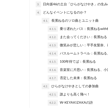
日向坂46の土台「ひらがなけやき」の生
3.
どんなイベントになるのか？
4.
長濱ねるのソロ曲とユニット曲
4.1.
乗り遅れたバス：長濱ねるwit
4.1.1.
また会ってください：長濱ねる
4.1.2.
微笑みが悲しい：平手友梨奈、
4.1.3.
バスルームトラベル：長濱ねる
4.1.4.
100年待てば：長濱ねる
4.1.5.
音楽室に片思い：長濱ねる、小
4.1.6.
否定した未来：長濱ねる
4.1.7.
ひらがなけやきとしての参加曲
4.2.
誰よりも高く飛べ！
4.2.1.
W-KEYAKIZAKAの詩
4.2.2.