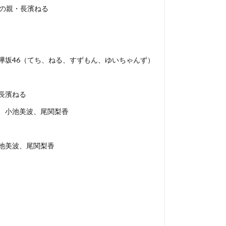
みの親・長濱ねる
h欅坂46（てち、ねる、すずもん、ゆいちゃんず）
長濱ねる
、小池美波、尾関梨香
池美波、尾関梨香