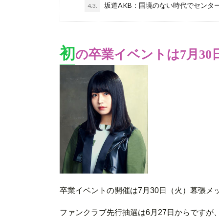
坂道AKB：国境のない時代でセンタ
4.3.
初
の卒業イベントは7月30
卒業イベントの開催は7月30日（火）幕張メ
ファンクラブ先行抽選は6月27日からですが