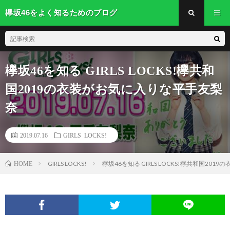
欅坂46をよく知るためのブログ
欅坂46を知る GIRLS LOCKS!欅共和
国2019の衣装がお気に入りな平手友梨
奈
2019.07.16
GIRLS LOCKS!
GIRLS LOCKS!
欅坂46を知る GIRLS LOCKS!欅共和国20
HOME