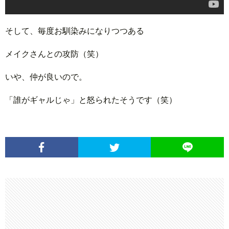
そして、毎度お馴染みになりつつある
メイクさんとの攻防（笑）
いや、仲が良いので。
「誰がギャルじゃ」と怒られたそうです（笑）