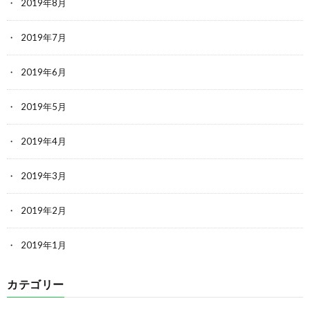
2019年8月
2019年7月
2019年6月
2019年5月
2019年4月
2019年3月
2019年2月
2019年1月
カテゴリー