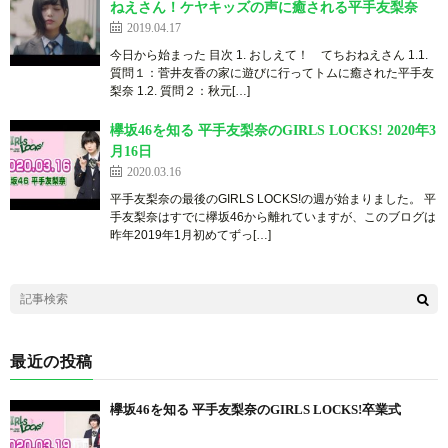
ねえさん！ケヤキッズの声に癒される平手友梨奈
2019.04.17
今日から始まった 目次 1. おしえて！ てちおねえさん 1.1.
質問１：菅井友香の家に遊びに行ってトムに癒された平手友
梨奈 1.2. 質問２：秋元[…]
欅坂46を知る 平手友梨奈のGIRLS LOCKS! 2020年3
月16日
2020.03.16
平手友梨奈の最後のGIRLS LOCKS!の週が始まりました。 平
手友梨奈はすでに欅坂46から離れていますが、このブログは
昨年2019年1月初めてずっ[…]
最近の投稿
欅坂46を知る 平手友梨奈のGIRLS LOCKS!卒業式