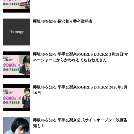
欅坂46を知る 長沢菜々香卒業発表
欅坂46を知る 平手友梨奈のGIRLS LOCKS! 3月18日 マ
ネージャーにからかわれるてちおねえさん
欅坂46を知る 平手友梨奈のGIRLS LOCKS! 2020年3月
16日
欅坂46を知る 平手友梨奈公式サイトオープン！映画告
知も！