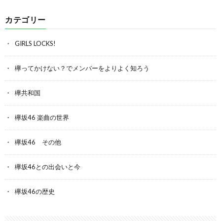
カテゴリー
GIRLS LOCKS!
欅ってかけない？でメンバーをよりよく知ろう
欅共和国
欅坂46 楽曲の世界
欅坂46 その他
欅坂46との出会いと今
欅坂46の歴史