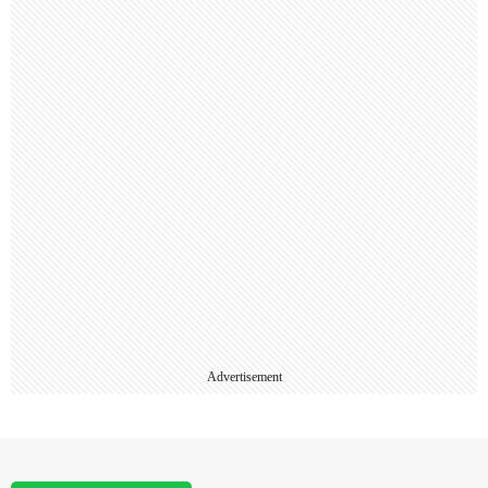
Advertisement