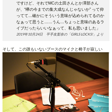
ですけど、それでMCの土田さんとか澤部さん
が、“欅の今までの集大成なんじゃないか” って仰
ってて…確かにそういう意味が込められてるのか
なぁって思うと……うん…ちょっと意味のあるラ
イブだったらいいなぁって、私も思いました」
2019年10月24日 平手友梨奈の「GIRLS LOCKS!」より
そして、この誰もいないブースのマイクと椅子が寂しい