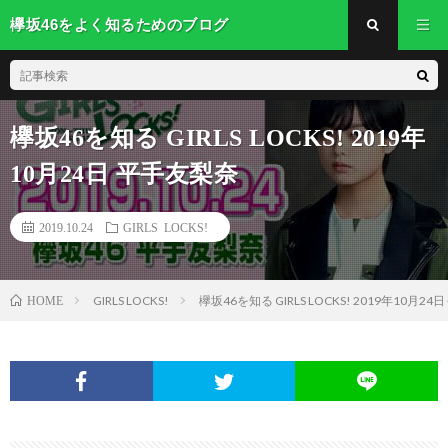
欅坂46をよく知るためのブログ
欅坂46を知る GIRLS LOCKS! 2019年
10月24日 平手友梨奈
2019.10.24
GIRLS LOCKS!
GIRLS LOCKS!
欅坂46を知る GIRLS LOCKS! 2019年10月2
HOME