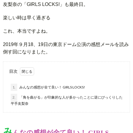
友梨奈の「GIRLS LOCKS!」も最終日。
楽しい時は早く過ぎる
これ、本当ですよね。
2019年９月18、19日の東京ドーム公演の感想メールを読み
倒す回になりました。
目次
1.
みんなの感想が全て良い！ GIRLS LOCKS!
2.
「角を曲がる」が印象的な人が多かったことに逆にびっくりした
平手友梨奈
み
んなの感想が全て良い！ GIRLS