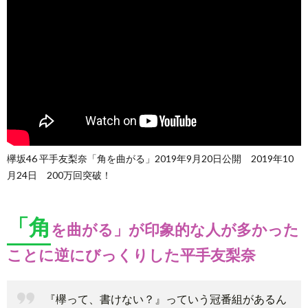
欅坂46 平手友梨奈「角を曲がる」2019年9月20日公開 2019年10
月24日 200万回突破！
「角
を曲がる」が印象的な人が多かった
ことに逆にびっくりした平手友梨奈
『欅って、書けない？』っていう冠番組があるん