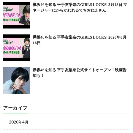
欅坂46を知る 平手友梨奈のGIRLS LOCKS! 3月18日 マ
ネージャーにからかわれるてちおねえさん
欅坂46を知る 平手友梨奈のGIRLS LOCKS! 2020年3月
16日
欅坂46を知る 平手友梨奈公式サイトオープン！映画告
知も！
アーカイブ
2020年4月