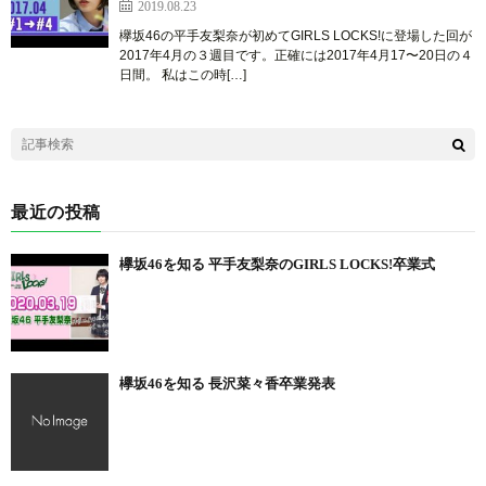
2019.08.23
欅坂46の平手友梨奈が初めてGIRLS LOCKS!に登場した回が
2017年4月の３週目です。正確には2017年4月17〜20日の４
日間。 私はこの時[…]
最近の投稿
欅坂46を知る 平手友梨奈のGIRLS LOCKS!卒業式
欅坂46を知る 長沢菜々香卒業発表