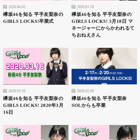
2020.04.03
2020.03.18
欅坂46を知る 平手友梨奈の
欅坂46を知る 平手友梨奈の
GIRLS LOCKS!卒業式
GIRLS LOCKS! 3月18日 マ
ネージャーにからかわれるて
ちおねえさん
2020.03.16
2020.02.08
欅坂46を知る 平手友梨奈の
欅坂46を知る 平手友梨奈
GIRLS LOCKS! 2020年3月
SOLからも卒業
16日