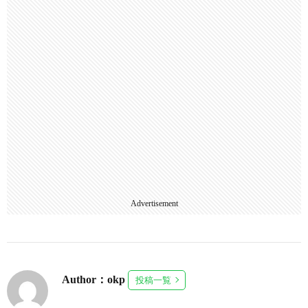
Advertisement
Author：okp
投稿一覧