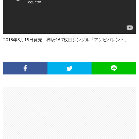
2018年8月15日発売 欅坂46 7枚目シングル「アンビバレント」