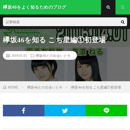
欅坂46をよく知るためのブログ
欅坂46を知る こち星編①初登場
2019.01.05
欅坂46との出会いと今
欅坂46との出会いと今
欅坂46を知る こち星編①初登場
HOME