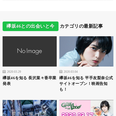
欅坂46との出会いと今
カテゴリの最新記事
2020.03.29
2020.03.04
欅坂46を知る 長沢菜々香卒業
欅坂46を知る 平手友梨奈公式
発表
サイトオープン！映画告知
も！