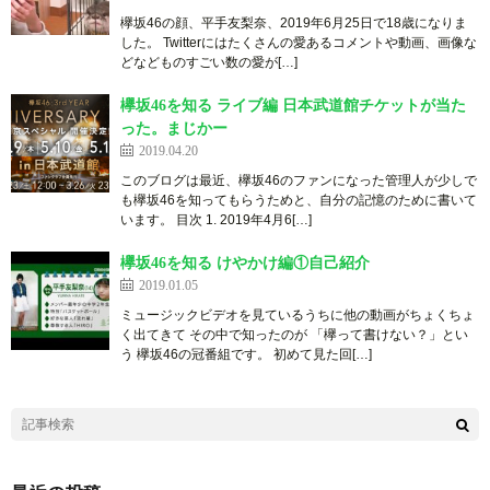
欅坂46の顔、平手友梨奈、2019年6月25日で18歳になりま
した。 Twitterにはたくさんの愛あるコメントや動画、画像な
どなどものすごい数の愛が[…]
欅坂46を知る ライブ編 日本武道館チケットが当た
った。まじかー
2019.04.20
このブログは最近、欅坂46のファンになった管理人が少しで
も欅坂46を知ってもらうためと、自分の記憶のために書いて
います。 目次 1. 2019年4月6[…]
欅坂46を知る けやかけ編①自己紹介
2019.01.05
ミュージックビデオを見ているうちに他の動画がちょくちょ
く出てきて その中で知ったのが 「欅って書けない？」とい
う 欅坂46の冠番組です。 初めて見た回[…]