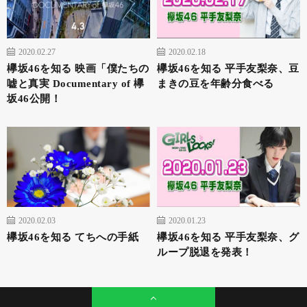
2020.02.27
2020.02.18
欅坂46を知る 映画「僕たちの
欅坂46を知る 平手友梨奈、豆
嘘と真実 Documentary of 欅
まきの豆を年齢分食べる
坂46公開！
2020.02.03
2020.01.23
欅坂46を知る てちへの手紙
欅坂46を知る 平手友梨奈、グ
ループ脱退を発表！