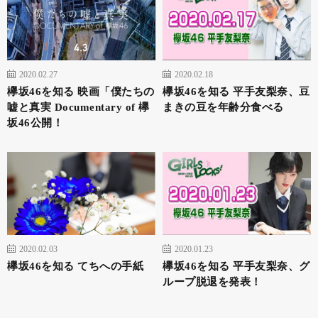
2020.02.27
2020.02.18
欅坂46を知る 映画「僕たちの
欅坂46を知る 平手友梨奈、豆
嘘と真実 Documentary of 欅
まきの豆を年齢分食べる
坂46公開！
2020.02.03
2020.01.23
欅坂46を知る てちへの手紙
欅坂46を知る 平手友梨奈、グ
ループ脱退を発表！