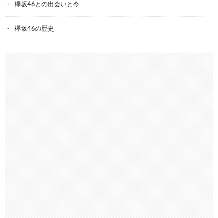
欅坂46との出会いと今
欅坂46の歴史