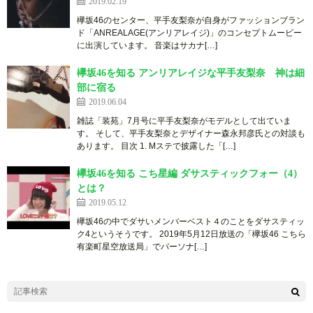
2019.02.19
欅坂46のセンター、平手友梨奈が自身がファッションブラン
ド「ANREALAGE(アンリアレイジ)」のコンセプトムービー
に出演しています。 音楽はサカナ[…]
欅坂46を知る アンリアレイジな平手友梨奈 神は細
部に宿る
2019.06.04
雑誌「装苑」7月号に平手友梨奈がモデルとして出ていま
す。 そして、平手友梨奈とデザイナー森永邦彦氏との対談も
あります。 目次 1. Mステで披露した「[…]
欅坂46を知る こち星編 ダサスティックフォー（4）
とは？
2019.05.12
欅坂46の中でダサいメンバーベスト４のことをダサスティッ
ク4というそうです。 2019年5月12日放送の「欅坂46 こちら
有楽町星空放送局」でパーソナ[…]