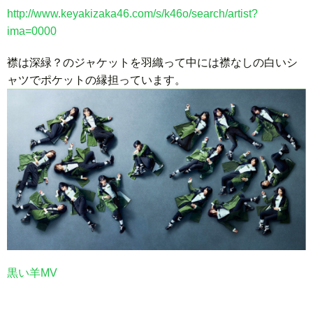
http://www.keyakizaka46.com/s/k46o/search/artist?
ima=0000
襟は深緑？のジャケットを羽織って中には襟なしの白いシ
ャツでポケットの縁担っています。
黒い羊MV