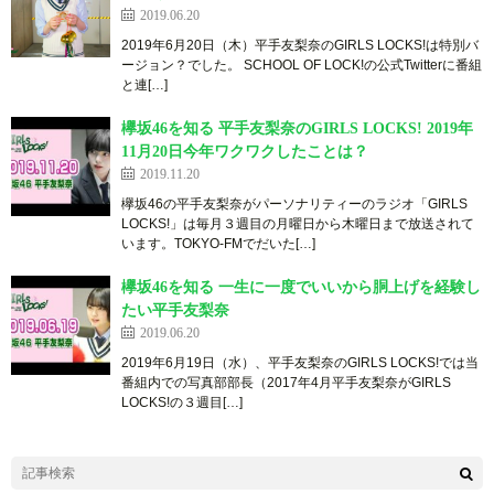
2019.06.20
2019年6月20日（木）平手友梨奈のGIRLS LOCKS!は特別バ
ージョン？でした。 SCHOOL OF LOCK!の公式Twitterに番組
と連[…]
欅坂46を知る 平手友梨奈のGIRLS LOCKS! 2019年
11月20日今年ワクワクしたことは？
2019.11.20
欅坂46の平手友梨奈がパーソナリティーのラジオ「GIRLS
LOCKS!」は毎月３週目の月曜日から木曜日まで放送されて
います。TOKYO-FMでだいた[…]
欅坂46を知る 一生に一度でいいから胴上げを経験し
たい平手友梨奈
2019.06.20
2019年6月19日（水）、平手友梨奈のGIRLS LOCKS!では当
番組内での写真部部長（2017年4月平手友梨奈がGIRLS
LOCKS!の３週目[…]