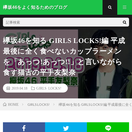
欅坂46をよく知るためのブログ
欅坂46を知る GIRLS LOCKS!編 平成
最後に全く食べないカップラーメン
を「あっつ!あっつ!!」と言いながら
食す猫舌の平手友梨奈
2019.04.18
GIRLS LOCKS!
GIRLS LOCKS!
欅坂46を知る GIRLS LOCKS!編 平成
HOME