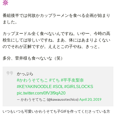
奈
番組後半では何故かカップラーメンを食べる企画が始まり
ました。
カップヌードル全く食べないんですね。いやー、今時の高
校生にしては珍しいですね。まあ、体にはあまりよくない
のでそれが正解ですが。ええとこの子やね、きっと。
多分、菅井様も食べないな（笑）
かっぷら
#かわうそてちこ
#てち
#平手友梨奈
#KEYAKINOODLE
#SOL
#GIRLSLOCKS
pic.twitter.com/0fV3f9qA20
— かわうそてちこ (@kawausotechico)
April 20, 2019
いつもいつも可愛いかわうそてち子GIFを作ってくださっている方