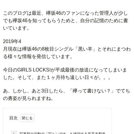
このブログは最近、欅坂46のファンになった管理人が少し
でも欅坂46を知ってもらうためと、自分の記憶のために書
いています。
201 9 年 4
月 現 在 は 欅 坂 4 6 の 8 枚 目 シ ン グ ル 「 黒 い 羊 」 と そ れ に ま つ わ
る 様 々 な 情 報 を 発 信 し て い ま す 。
今日のGIRLS LOCKS!が平成最後の放送になってしまいま
した。そして、また１ヶ月待ち遠しい日々が。。。
あ、しかし、あと3日したら、「欅って書けない？」でてち
の勇姿が見られますね。
目次
1.
写真部の活動で「写ルンです」を確認する平手友梨奈