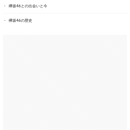
欅坂46との出会いと今
欅坂46の歴史