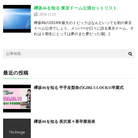
欅坂46を知る 東京ドーム公演セットリスト
2019.11.25
欅坂46の2019年最大のトピックはなんといっても初の東京
ドーム公演でしょう。メンバーが口々に語る東京ドーム。そ
れは１期生にとっては夢のまた夢だった場[…]
最近の投稿
欅坂46を知る 平手友梨奈のGIRLS LOCKS!卒業式
欅坂46を知る 長沢菜々香卒業発表