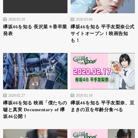
2020.03.29
2020.03.04
欅坂46を知る 長沢菜々香卒業
欅坂46を知る 平手友梨奈公式
発表
サイトオープン！映画告知
も！
2020.02.27
2020.02.18
欅坂46を知る 映画「僕たちの
欅坂46を知る 平手友梨奈、豆
嘘と真実 Documentary of 欅
まきの豆を年齢分食べる
坂46公開！