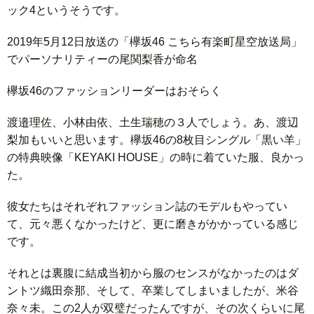
ック4というそうです。
2019年5月12日放送の「欅坂46 こちら有楽町星空放送局」
でパーソナリティーの尾関梨香が命名
欅坂46のファッションリーダーはおそらく
渡邉理佐、小林由依、土生瑞穂の３人でしょう。あ、渡辺
梨加もいいと思います。欅坂46の8枚目シングル「黒い羊」
の特典映像「KEYAKI HOUSE」の時に着ていた服、良かっ
た。
彼女たちはそれぞれファッション誌のモデルもやってい
て、元々悪くなかったけど、更に磨きがかかっている感じ
です。
それとは裏腹に結成当初から服のセンスがなかったのはダ
ントツ織田奈那、そして、卒業してしまいましたが、米谷
奈々未。この2人が双璧だったんですが、その次くらいに尾