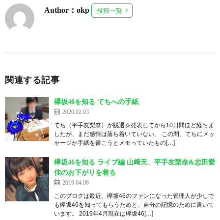
Author：okp
投稿一覧
関連する記事
欅坂46を知る てちへの手紙
2020.02.03
てち（平手友梨奈）が脱退を発表してから10日間ほど経ちま
したが、まだ感情は落ち着いていない。 この間、てちにメッ
セージか手紙を書こうとメモっていたもの[…]
欅坂46を知る ライブ編 山﨑天、平手友梨奈&志田愛
佳のお下がりを着る
2019.04.08
このブログは最近、欅坂46のファンになった管理人が少しで
も欅坂46を知ってもらうためと、自分の記憶のために書いて
います。 2019年4月現在は欅坂46[…]