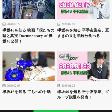
2020.02.27
2020.02.18
欅坂46を知る 映画「僕たちの
欅坂46を知る 平手友梨奈、豆
嘘と真実 Documentary of 欅
まきの豆を年齢分食べる
坂46公開！
2020.02.03
2020.01.23
欅坂46を知る てちへの手紙
欅坂46を知る 平手友梨奈、グ
ループ脱退を発表！