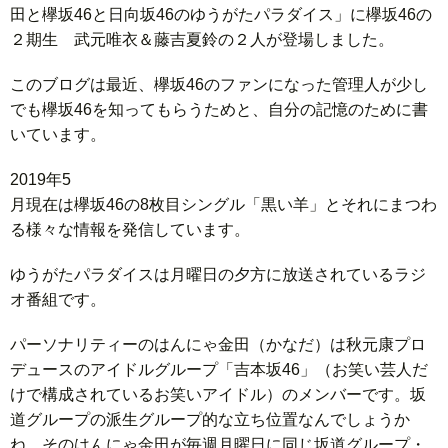
田と欅坂46と日向坂46のゆうがたパラダイス」に欅坂46の
２期生 武元唯衣＆藤吉夏鈴の２人が登場しました。
このブログは最近、欅坂46のファンになった管理人が少し
でも欅坂46を知ってもらうためと、自分の記憶のために書
いています。
2 0 1 9 年 5
月 現 在 は 欅 坂 4 6 の 8 枚 目 シ ン グ ル 「 黒 い 羊 」 と そ れ に ま つ わ
る 様 々 な 情 報 を 発 信 し て い ま す 。
ゆうがたパラダイスは月曜日の夕方に放送されているラジ
オ番組です。
パーソナリティーのはんにゃ金田（かなだ）は秋元康プロ
デュースのアイドルグループ「吉本坂46」（お笑い芸人だ
けで構成されているお笑いアイドル）のメンバーです。坂
道グループの派生グループ的な立ち位置なんでしょうか
ね。そのはんにゃ金田が毎週月曜日に同じ坂道グループ・