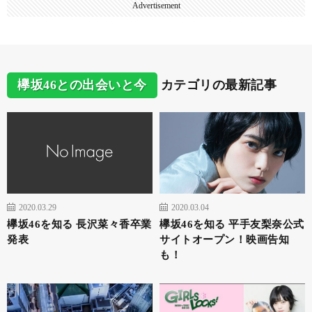
Advertisement
欅坂46との出会いと今
カテゴリの最新記事
2020.03.29
2020.03.04
欅坂46を知る 長沢菜々香卒業
欅坂46を知る 平手友梨奈公式
発表
サイトオープン！映画告知
も！