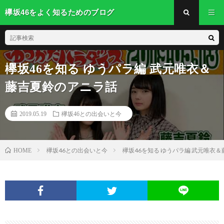
欅坂46をよく知るためのブログ
欅坂46を知る ゆうパラ編 武元唯衣＆
藤吉夏鈴のアニラ話
2019.05.19
欅坂46との出会いと今
欅坂46との出会いと今
欅坂46を知る ゆうパラ編 武元唯衣
HOME