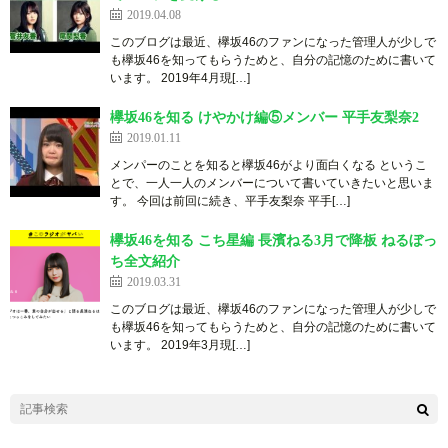
2019.04.08
このブログは最近、欅坂46のファンになった管理人が少しで
も欅坂46を知ってもらうためと、自分の記憶のために書いて
います。 20 1 9 年 4月 現 […]
欅坂46を知る けやかけ編⑤メンバー 平手友梨奈2
2019.01.11
メンパーのことを知ると欅坂46がより面白くなる というこ
とで、一人一人のメンバーについて書いていきたいと思いま
す。 今回は前回に続き、平手友梨奈 平手[…]
欅坂46を知る こち星編 長濱ねる3月で降板 ねるぼっ
ち全文紹介
2019.03.31
このブログは最近、欅坂46のファンになった管理人が少しで
も欅坂46を知ってもらうためと、自分の記憶のために書いて
います。 20 1 9 年 3月 現 […]