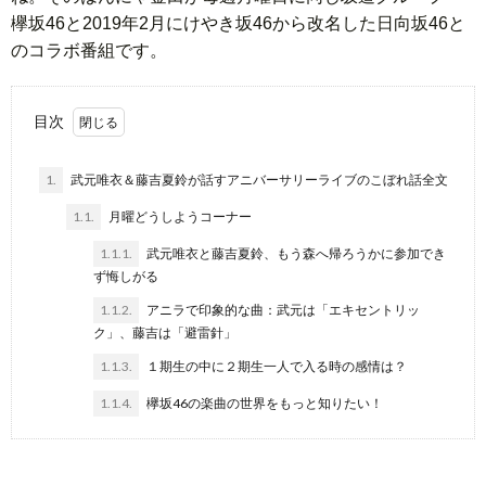
欅坂46と2019年2月にけやき坂46から改名した日向坂46と
のコラボ番組です。
目次
1.
武元唯衣＆藤吉夏鈴が話すアニバーサリーライブのこぼれ話全文
1.1.
月曜どうしようコーナー
1.1.1.
武元唯衣と藤吉夏鈴、もう森へ帰ろうかに参加でき
ず悔しがる
1.1.2.
アニラで印象的な曲：武元は「エキセントリッ
ク」、藤吉は「避雷針」
1.1.3.
１期生の中に２期生一人で入る時の感情は？
1.1.4.
欅坂46の楽曲の世界をもっと知りたい！