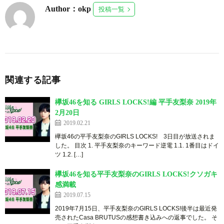
Author：okp
投稿一覧
関連する記事
欅坂46を知る GIRLS LOCKS!編 平手友梨奈 2019年
2月20日
2019.02.21
欅坂46の平手友梨奈のGIRLS LOCKS! 3日目が放送されま
した。 目次 1. 平手友梨奈のキーワード逆電 1.1. 1番目はドイ
ツ 1.2. […]
欅坂46を知る平手友梨奈のGIRLS LOCKS!クソガキ
感満載
2019.07.15
2019年7月15日、平手友梨奈のGIRLS LOCKS!後半は最近発
売されたCasa BRUTUSの感想書き込みへの返事でした。 そ