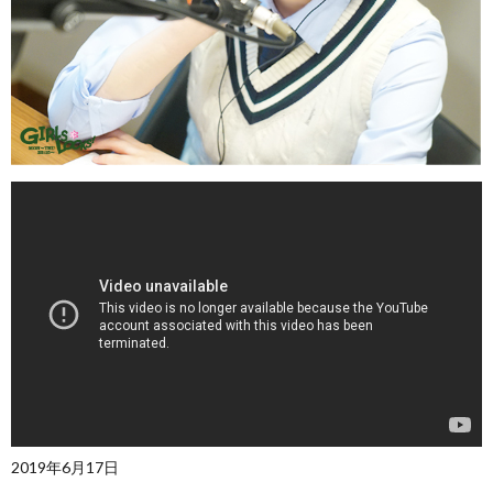
2019年6月17日