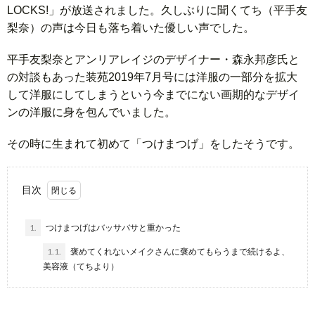
LOCKS!」が放送されました。久しぶりに聞くてち（平手友
梨奈）の声は今日も落ち着いた優しい声でした。
平手友梨奈とアンリアレイジのデザイナー・森永邦彦氏と
の対談もあった装苑2019年7月号には洋服の一部分を拡大
して洋服にしてしまうという今までにない画期的なデザイ
ンの洋服に身を包んでいました。
その時に生まれて初めて「つけまつげ」をしたそうです。
目次
1.
つけまつげはバッサバサと重かった
1.1.
褒めてくれないメイクさんに褒めてもらうまで続けるよ、
美容液（てちより）