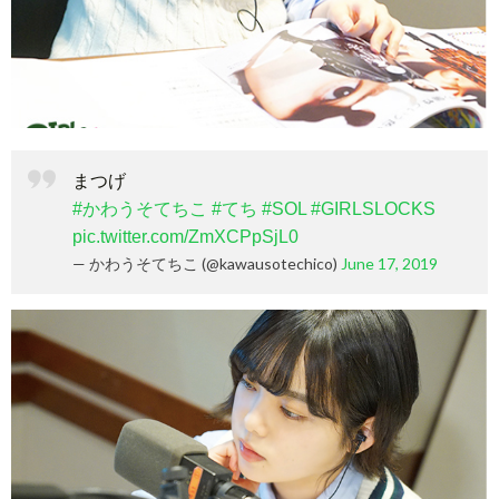
まつげ
#かわうそてちこ
#てち
#SOL
#GIRLSLOCKS
pic.twitter.com/ZmXCPpSjL0
— かわうそてちこ (@kawausotechico)
June 17, 2019