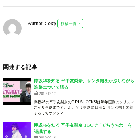
Author：okp
投稿一覧
関連する記事
欅坂46を知る 平手友梨奈、サンタ帽をかぶりながら
進路について語る
2019.12.17
欅坂46の平手友梨奈のGIRLS LOCKS!は毎年恒例のクリスマ
スゲリラ逆電です。 お、ゲリラ逆電 目次 1. サンタ帽を装着
するてちサンタ 2. […]
欅坂46を知る 平手友梨奈 TGCで「てちうちわ」を
認識する
2019.09.16