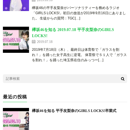
欅坂46の平手友梨奈がパーソナリティーを務めるラジオ
「GIRLS LOCKS!」初日の放送が2019年9月16日にありまし
た。 生徒からの質問：TGC[…]
欅坂46を知る 2019.07.18 平手友梨奈のGIRLS
LOCKS!
2019.07.18
2019年7月18日（木）、最終日は体育祭で「ガラスを割
れ！」を踊った女子高生に逆電。 体育祭で５１人で「ガラス
を割れ！」を踊った埼玉県在住のみっつー[…]
最近の投稿
欅坂46を知る 平手友梨奈のGIRLS LOCKS!卒業式