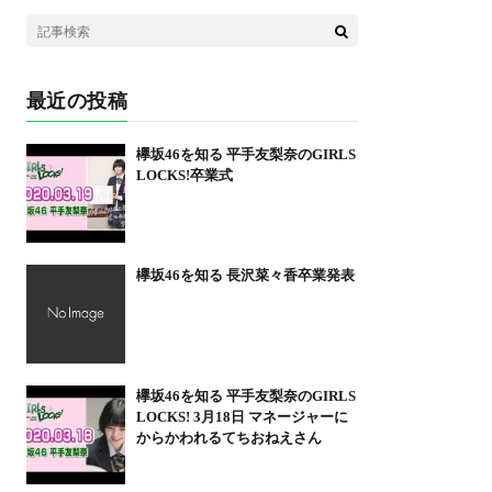
最近の投稿
欅坂46を知る 平手友梨奈のGIRLS
LOCKS!卒業式
欅坂46を知る 長沢菜々香卒業発表
欅坂46を知る 平手友梨奈のGIRLS
LOCKS! 3月18日 マネージャーに
からかわれるてちおねえさん