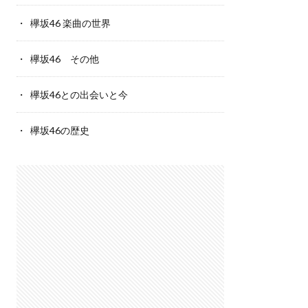
欅坂46 楽曲の世界
欅坂46 その他
欅坂46との出会いと今
欅坂46の歴史