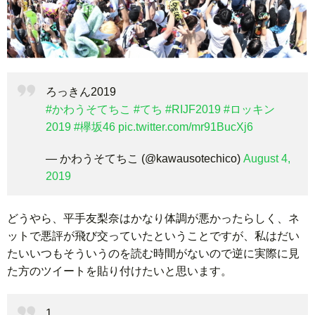
ろっきん2019
#かわうそてちこ
#てち
#RIJF2019
#ロッキン
2019
#欅坂46
pic.twitter.com/mr91BucXj6
— かわうそてちこ (@kawausotechico)
August 4,
2019
どうやら、平手友梨奈はかなり体調が悪かったらしく、ネ
ットで悪評が飛び交っていたということですが、私はだい
たいいつもそういうのを読む時間がないので逆に実際に見
た方のツイートを貼り付けたいと思います。
1.