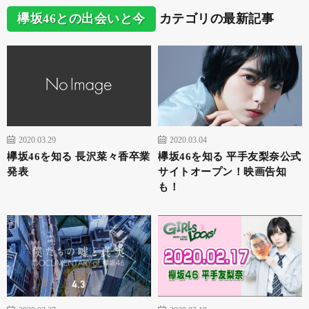
欅坂46との出会いと今
カテゴリの最新記事
2020.03.29
2020.03.04
欅坂46を知る 長沢菜々香卒業
欅坂46を知る 平手友梨奈公式
発表
サイトオープン！映画告知
も！