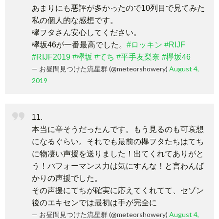
あまりにも悪評が多かったので10列目で見てみた
私の個人的な感想です。
欅ヲタさん安心してください。
欅坂46が一番最高でした。
#ロッキン
#RIJF
#RIJF2019
#欅坂
#てち
#平手友梨奈
#欅坂46
— お昼間見つけた流星群 (@meteorshowery)
August 4,
2019
11.
本当に辛そうだったんです。もう見るのも可哀想
になるぐらい。それでも最前の欅ヲタたちはてち
に物凄い声援を送りました！出てくれてありがと
う！パフォーマンス力は気にすんな！と言わんば
かりの声援でした。
その声援にてちが確実に応えてくれてて、セゾン
後のエキセンでは最初は手が完全に
— お昼間見つけた流星群 (@meteorshowery)
August 4,