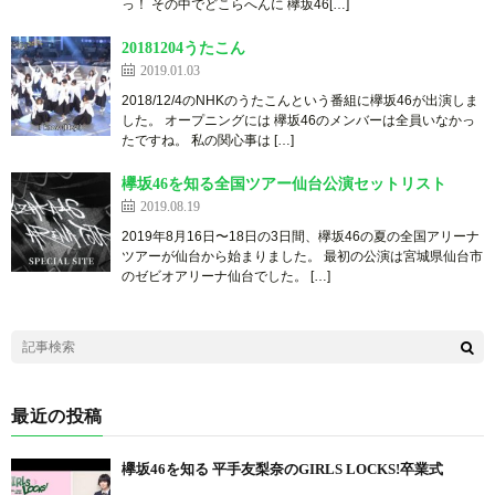
っ！ その中でどこらへんに 欅坂46[…]
20181204うたこん
2019.01.03
2018/12/4のNHKのうたこんという番組に欅坂46が出演しま
した。 オープニングには 欅坂46のメンバーは全員いなかっ
たですね。 私の関心事は […]
欅坂46を知る全国ツアー仙台公演セットリスト
2019.08.19
2019年8月16日〜18日の3日間、欅坂46の夏の全国アリーナ
ツアーが仙台から始まりました。 最初の公演は宮城県仙台市
のゼビオアリーナ仙台でした。 […]
最近の投稿
欅坂46を知る 平手友梨奈のGIRLS LOCKS!卒業式