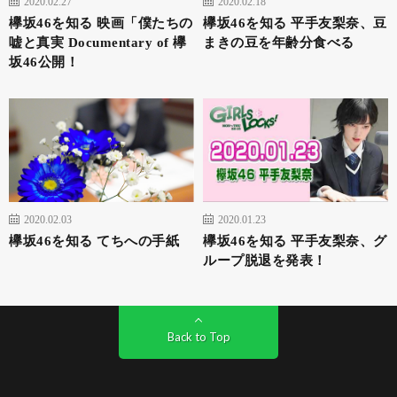
2020.02.27
2020.02.18
欅坂46を知る 映画「僕たちの
欅坂46を知る 平手友梨奈、豆
嘘と真実 Documentary of 欅
まきの豆を年齢分食べる
坂46公開！
2020.02.03
2020.01.23
欅坂46を知る てちへの手紙
欅坂46を知る 平手友梨奈、グ
ループ脱退を発表！
Back to Top