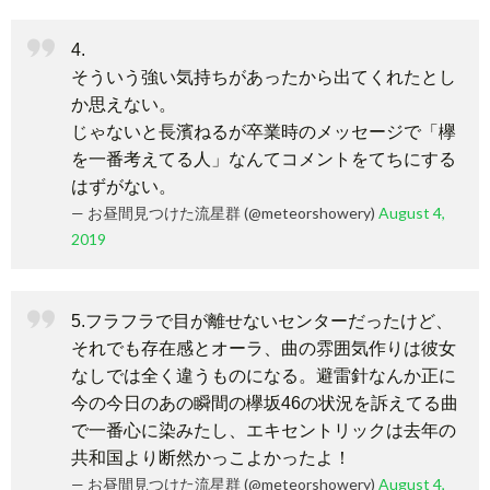
4.
そういう強い気持ちがあったから出てくれたとし
か思えない。
じゃないと長濱ねるが卒業時のメッセージで「欅
を一番考えてる人」なんてコメントをてちにする
はずがない。
— お昼間見つけた流星群 (@meteorshowery)
August 4,
2019
5.フラフラで目が離せないセンターだったけど、
それでも存在感とオーラ、曲の雰囲気作りは彼女
なしでは全く違うものになる。避雷針なんか正に
今の今日のあの瞬間の欅坂46の状況を訴えてる曲
で一番心に染みたし、エキセントリックは去年の
共和国より断然かっこよかったよ！
— お昼間見つけた流星群 (@meteorshowery)
August 4,