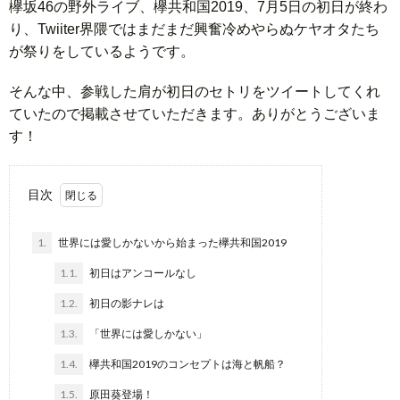
欅坂46の野外ライブ、欅共和国2019、7月5日の初日が終わ
り、Twiiter界隈ではまだまだ興奮冷めやらぬケヤオタたち
が祭りをしているようです。
そんな中、参戦した肩が初日のセトリをツイートしてくれ
ていたので掲載させていただきます。ありがとうございま
す！
目次
1.
世界には愛しかないから始まった欅共和国2019
1.1.
初日はアンコールなし
1.2.
初日の影ナレは
1.3.
「世界には愛しかない」
1.4.
欅共和国2019のコンセプトは海と帆船？
1.5.
原田葵登場！