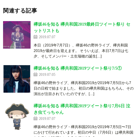
関連する記事
欅坂46を知る 欅共和国2019最終日ツイート祭り セ
ットリストも
2019.07.07
本日（2019年7月7日）、欅坂46の野外ライブ、欅共和国
2019が最終日を迎えます。 そういえば、本日7月7日は七
夕、そしてメンバー・土生瑞穂の誕生[…]
欅坂46を知る 欅共和国2019ツイート祭り7/5①
2019.07.05
欅坂46の野外ライブ、欅共和国2019が2019年7月5日から7
日の日程で始まりました。 初日の欅共和国はもちろん、その
演出が注目されていたのですが、[…]
欅坂46を知る 欅共和国2019ツイート祭り7月6日 泣
き虫てっちゃん
2019.07.07
欅坂46の野外ライブ・欅共和国2019が2019年7月5日〜7日
にかけて行われています。初日の中日（7月6日）は欅共和国