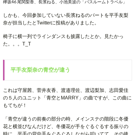
欅坂46 尾関梨香、長濱ねる、小池美波の「バスルームトラベル」
しかも、今回参加していない長濱ねるのパートを平手友梨
奈が担当したとTwitterに投稿がありました。
椅子に横一列でラインダンスも披露したとか。見たかっ
た。。。T_T
平手友梨奈の青空が違う
これは守屋茜、菅井友香、渡邉理佐、渡辺梨加、志田愛佳
の５人のユニット「青空とMARRY」の曲ですが、この曲に
もてちが！
「青空が違うの前奏の部分の時、メインステの階段に冬優
花と横並びなんだけど、冬優花が手をぐるぐるする振りの
時に、平手の背中手をぐるぐるしながら叩いてて、その後