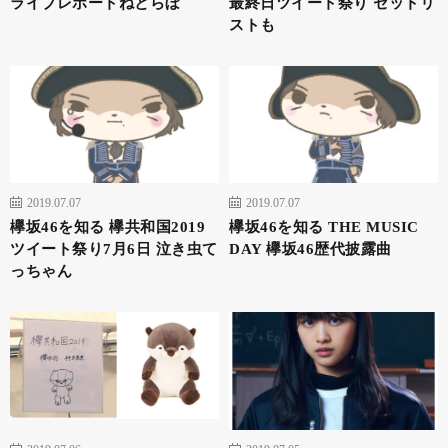
ライブレポートねとらぼ
最終日ツイート祭り セットリ
ストも
2019.07.07
2019.07.07
欅坂46を知る 欅共和国2019
欅坂46を知る THE MUSIC
ツイート祭り7月6日 泣き虫て
DAY 欅坂46歴代披露曲
っちゃん