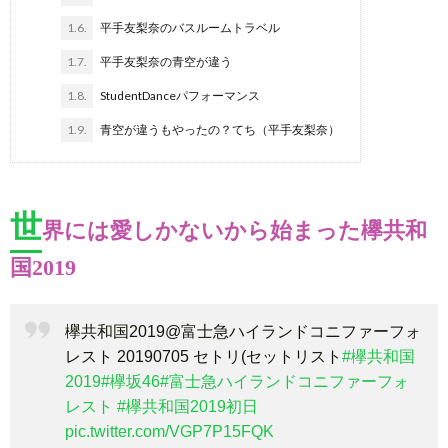
1.6.
平手友梨奈のバスルームトラベル
1.7.
平手友梨奈の青空が違う
1.8.
StudentDanceパフォーマンス
1.9.
青空が違うもやったの？てち（平手友梨奈）
世
界には愛しかないから始まった欅共和
国2019
欅共和国2019@富士急ハイランドコニファーフォ
レスト 20190705 セトリ(セットリスト
#欅共和国
2019
#欅坂46
#富士急ハイランドコニファーフォ
レスト
#欅共和国2019初日
pic.twitter.com/VGP7P15FQK