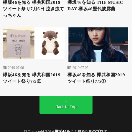
欅坂46を知る 欅共和国2019
欅坂46を知る THE MUSIC
ツイート祭り7月6日 泣き虫て
DAY 欅坂46歴代披露曲
っちゃん
2019.07.06
2019.07.05
欅坂46を知る 欅共和国2019
欅坂46を知る 欅共和国2019
ツイート祭り7/5②
ツイート祭り7/5①
Back to Top
© Copyright 2026
欅坂46をよく知るためのブログ
.