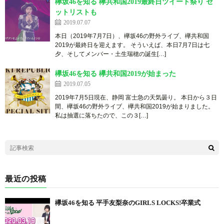
欅坂46を知る 欅共和国2019最終日ツイート祭り セ
ットリストも
2019.07.07
本日（2019年7月7日）、欅坂46の野外ライブ、欅共和国
2019が最終日を迎えます。 そういえば、本日7月7日は七
夕、そしてメンバー・土生瑞穂の誕生[…]
欅坂46を知る 欅共和国2019が始まった
2019.07.05
2019年7月5日現在、静岡 富士急の天気曇り。 本日から３日
間、欅坂46の野外ライブ、欅共和国2019が始まりました。
私は抽選に落ちたので、この３[…]
最近の投稿
欅坂46を知る 平手友梨奈のGIRLS LOCKS!卒業式