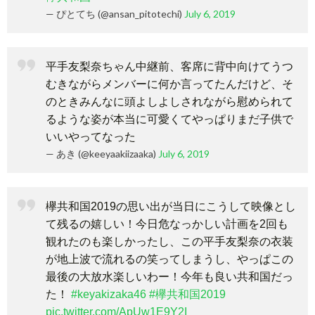
— ぴとてち (@ansan_pitotechi)
July 6, 2019
平手友梨奈ちゃん中継前、客席に背中向けてうつ
むきながらメンバーに何か言ってたんだけど、そ
のときみんなに頭よしよしされながら慰められて
るような姿が本当に可愛くてやっぱりまだ子供で
いいやってなった
— あき (@keeyaakiizaaka)
July 6, 2019
欅共和国2019の思い出が当日にこうして映像とし
て残るの嬉しい！今日危なっかしい計画を2回も
観れたのも楽しかったし、この平手友梨奈の衣装
が地上波で流れるの笑ってしまうし、やっぱこの
最後の大放水楽しいわー！今年も良い共和国だっ
た！
#keyakizaka46
#欅共和国2019
pic.twitter.com/ApUw1E9Y2I