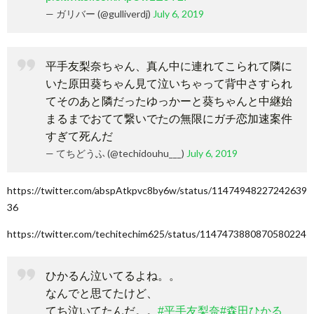
— ガリバー (@gulliverdj)
July 6, 2019
平手友梨奈ちゃん、真ん中に連れてこられて隣に
いた原田葵ちゃん見て泣いちゃって背中さすられ
てそのあと隣だったゆっかーと葵ちゃんと中継始
まるまでおてて繋いでたの無限にガチ恋加速案件
すぎて死んだ
— てちどうふ (@techidouhu___)
July 6, 2019
https://twitter.com/abspAtkpvc8by6w/status/11474948227242639
36
https://twitter.com/techitechim625/status/1147473880870580224
ひかるん泣いてるよね。。
なんでと思てたけど、
てち泣いてたんだ。。
#平手友梨奈
#森田ひかる