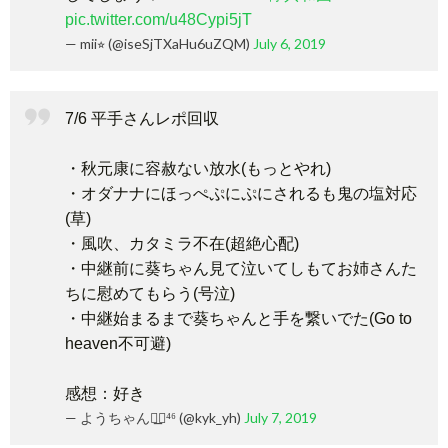
pic.twitter.com/u48Cypi5jT
— mii⭐︎ (@iseSjTXaHu6uZQM)
July 6, 2019
7/6 平手さんレポ回収
・秋元康に容赦ない放水(もっとやれ)
・オダナナにほっぺぷにぷにされるも鬼の塩対応
(草)
・風吹、カタミラ不在(超絶心配)
・中継前に葵ちゃん見て泣いてしもてお姉さんた
ちに慰めてもらう(号泣)
・中継始まるまで葵ちゃんと手を繋いでた(Go to
heaven不可避)
感想：好き
— ようちゃん◢͟￨⁴⁶ (@kyk_yh)
July 7, 2019