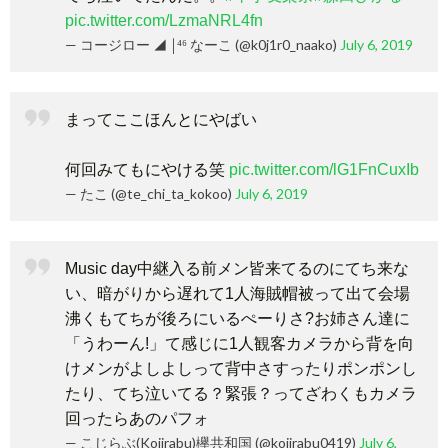
pic.twitter.com/LzmaNRL4fn
— コージロー ◢ ￨⁴⁶ なーこ (@k0j1r0_naako)
July 6, 2019
まってここほんとにやばい
何回みてもにやける笑
pic.twitter.com/lG1FnCuxIb
— たこ (@te_chi_ta_kokoo)
July 6, 2019
Music day中継入る前メン皆来てるのにてち来な
い、暗がりから遅れて1人海賊帽被って出て会場
沸くもてちが後ろにいるぺーりさ?お姉さん達に
「うわーん!」て感じに1人観客カメラから背を向
けメンがよしよしって背中さすったりポンポンし
たり、てち泣いてる？緊張？ってざわくもカメラ
回ったらあのパフォ
— こじらぶ(Kojirabu)欅共和国 (@kojirabu0419)
July 6,