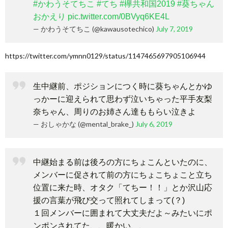
#かわうそてちこ
#てち
#欅共和国2019
#葵ちゃん
おかえり
pic.twitter.com/0BVyq6KE4L
— かわうそてちこ (@kawausotechico)
July 7, 2019
https://twitter.com/ymnn0129/status/1147465697905106944
生中継前、ポジションにつく時に葵ちゃんとかゆ
っかーに迎えられて思わず泣いちゃった平手友梨
奈ちゃん、周りのお姉さん達ももらい泣きよ
— おしゃかな (@mental_brake_)
July 6, 2019
中継始まる前は後ろの方にちょこんといたのに、
メンバーに促されて前の方にちょこちょこと立ち
位置に来た時、オタク「てちー！！」とか沢山応
援の言葉が飛び交って照れてしまって(？)
１回メンバーに囲まれて大丈夫だよ～みたいにポ
ンポンされてた、、暖かい、、