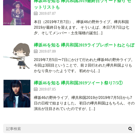
欅坂46を知る 欅共和国2019最終日ツイート祭り セ
ットリストも
2019.07.07
本日（2019年7月7日）、欅坂46の野外ライブ、欅共和国
2019が最終日を迎えます。 そういえば、本日7月7日は七
夕、そしてメンバー・土生瑞穂の誕生[…]
欅坂46を知る 欅共和国2019ライブレポートねとらぼ
2019.07.09
2019年7月5日〜7日にかけて行われた欅坂46の野外ライブ。
今回は3回目ということで、前２回行われた欅共和国よりも
かなり良かったようです。 初めから[…]
欅坂46を知る 欅共和国2019ツイート祭り7/5①
2019.07.05
欅坂46の野外ライブ、欅共和国2019が2019年7月5日から7
日の日程で始まりました。 初日の欅共和国はもちろん、その
演出が注目されていたのですが、[…]