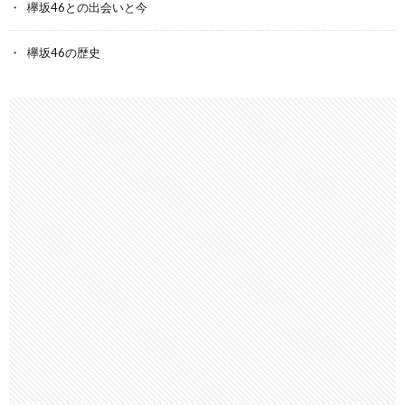
欅坂46との出会いと今
欅坂46の歴史