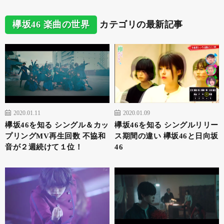
欅坂46 楽曲の世界
カテゴリの最新記事
2020.01.11
2020.01.09
欅坂46を知る シングル＆カッ
欅坂46を知る シングルリリー
プリングMV再生回数 不協和
ス期間の違い 欅坂46と日向坂
音が２週続けて１位！
46