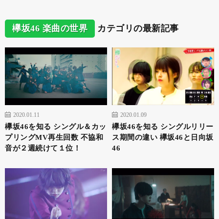
欅坂46 楽曲の世界
カテゴリの最新記事
2020.01.11
2020.01.09
欅坂46を知る シングル＆カッ
欅坂46を知る シングルリリー
プリングMV再生回数 不協和
ス期間の違い 欅坂46と日向坂
音が２週続けて１位！
46