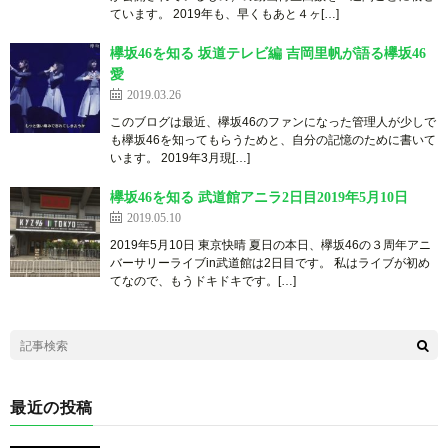
ています。 2019年も、早くもあと４ヶ[…]
欅坂46を知る 坂道テレビ編 吉岡里帆が語る欅坂46
愛
2019.03.26
このブログは最近、欅坂46のファンになった管理人が少しで
も欅坂46を知ってもらうためと、自分の記憶のために書いて
います。 20 1 9 年 3月 現 […]
欅坂46を知る 武道館アニラ2日目2019年5月10日
2019.05.10
2019年5月10日 東京快晴 夏日の本日、欅坂46の３周年アニ
バーサリーライブin武道館は2日目です。 私はライブが初め
てなので、もうドキドキです。[…]
最近の投稿