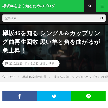
欅坂46をよく知るためのブログ
欅坂46を知る シングル&カップリン
グ曲再生回数 黒い羊と角を曲がるが
急上昇！
2019.12.29
欅坂46 楽曲の世界
欅坂46 楽曲の世界
欅坂46を知る シングル&カップリング曲
HOME