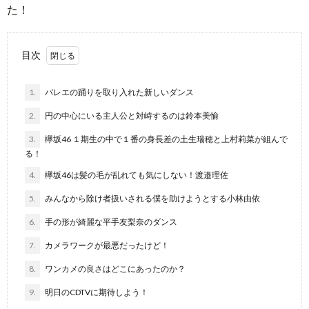
た！
目次
1.
バレエの踊りを取り入れた新しいダンス
2.
円の中心にいる主人公と対峙するのは鈴本美愉
3.
欅坂46 １期生の中で１番の身長差の土生瑞穂と上村莉菜が組んで
る！
4.
欅坂46は髪の毛が乱れても気にしない！渡邉理佐
5.
みんなから除け者扱いされる僕を助けようとする小林由依
6.
手の形が綺麗な平手友梨奈のダンス
7.
カメラワークが最悪だったけど！
8.
ワンカメの良さはどこにあったのか？
9.
明日のCDTVに期待しよう！