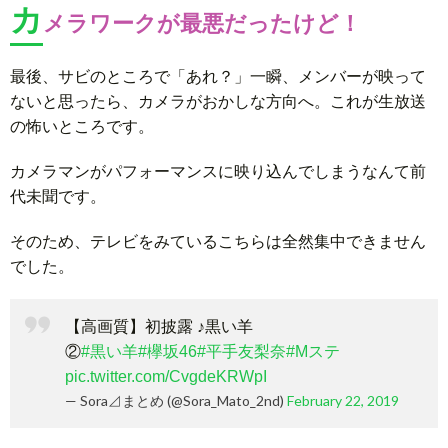
カ
メラワークが最悪だったけど！
最後、サビのところで「あれ？」一瞬、メンバーが映って
ないと思ったら、カメラがおかしな方向へ。これが生放送
の怖いところです。
カメラマンがパフォーマンスに映り込んでしまうなんて前
代未聞です。
そのため、テレビをみているこちらは全然集中できません
でした。
【高画質】初披露 ♪黒い羊
②
#黒い羊
#欅坂46
#平手友梨奈
#Mステ
pic.twitter.com/CvgdeKRWpI
— Sora⊿まとめ (@Sora_Mato_2nd)
February 22, 2019