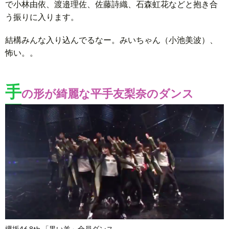
で小林由依、渡邉理佐、佐藤詩織、石森虹花などと抱き合
う振りに入ります。
結構みんな入り込んでるなー。みいちゃん（小池美波）、
怖い。。
手
の形が綺麗な平手友梨奈のダンス
欅坂46 8th 「黒い羊」全員ダンス