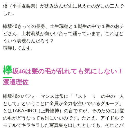
僕（平手友梨奈）が沈み込んだ先に見えたのがこの二人で
した。
欅坂46きっての長身、土生瑞穂と１期生の中で１番のおチ
ビさん、上村莉菜が向かい合って踊っています。これはど
ういう表現なんだろう？
喧嘩してます。
欅
坂46は髪の毛が乱れても気にしない！
渡邉理佐
欅坂46のパフォーマンスは常に「『ストーリーの中の一人
として』ということに全員が全力を注いでいるグループ」
とはTAKAHIRO（上野隆博）の言ですが、そのためには髪
の毛がどうなっても別にいいのです。たとえ、アイドルで
モデルでキラキラした写真集を出したとしても、それとパ