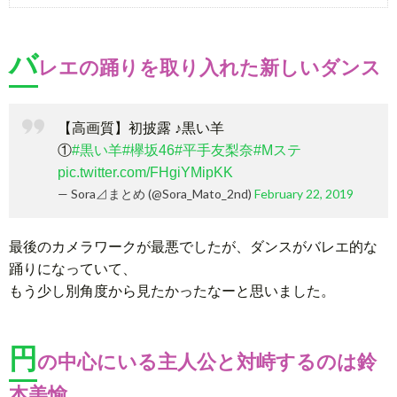
バ
レエの踊りを取り入れた新しいダンス
【高画質】初披露 ♪黒い羊
①
#黒い羊
#欅坂46
#平手友梨奈
#Mステ
pic.twitter.com/FHgiYMipKK
— Sora⊿まとめ (@Sora_Mato_2nd)
February 22, 2019
最後のカメラワークが最悪でしたが、ダンスがバレエ的な
踊りになっていて、
もう少し別角度から見たかったなーと思いました。
円
の中心にいる主人公と対峙するのは鈴
本美愉