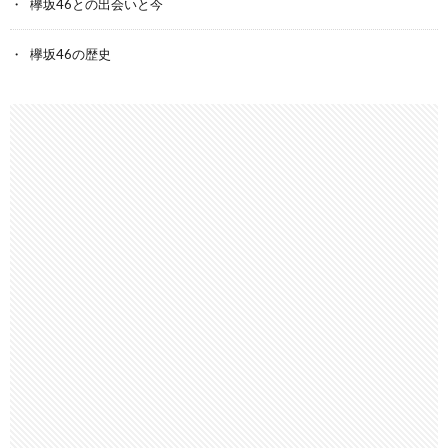
欅坂46との出会いと今
欅坂46の歴史