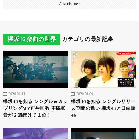
Advertisement
欅坂46 楽曲の世界
カテゴリの最新記事
2020.01.11
2020.01.09
欅坂46を知る シングル＆カッ
欅坂46を知る シングルリリー
プリングMV再生回数 不協和
ス期間の違い 欅坂46と日向坂
音が２週続けて１位！
46