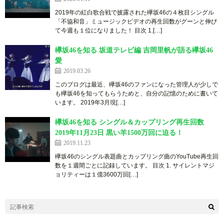
2019年の紅白歌合戦で披露された欅坂46の４枚目シングル
「不協和音」ミュージックビデオの再生回数がグーンと伸び
て今週も１位になりました！ 目次 1.[…]
欅坂46を知る 坂道テレビ編 吉岡里帆が語る欅坂46
愛
2019.03.26
このブログは最近、欅坂46のファンになった管理人が少しで
も欅坂46を知ってもらうためと、自分の記憶のために書いて
います。 20 1 9 年 3月 現 […]
欅坂46を知る シングル＆カップリング再生回数
2019年11月23日 黒い羊1500万回に迫る！
2019.11.23
欅坂46のシングル表題曲とカップリング曲のYouTube再生回
数を１週間ごとに記録しています。 目次 1. サイレントマジ
ョリティーは１億3600万回[…]