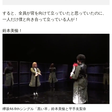
すると、全員が背を向けて立っていたと思っていたのに、
一人だけ僕と向き合って立っている人が！
鈴本美愉！
欅坂46 8thシングル「黒い羊」鈴本美愉と平手友梨奈