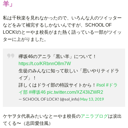
羊」
私は千秋楽を見れなかったので、いろんな人のツイッター
などをみて補完するしかないんですが、SCHOOL OF
LOCK!のとーやま校長がまた熱く語っている一部がツイッ
ターに上がりました。
欅坂46のアニラ「黒い羊」について！
https://t.co/KRbnnO8m7W
生徒のみんなに知って欲しい「思いやりティドラ
イブ」！
詳しくはドライ部の特設サイトから！
#sol
#ドラ
イ部
#欅坂46
pic.twitter.com/XZ43IiZWR2
— SCHOOL OF LOCK! (@sol_info)
May 13, 2019
ケヤヲタ代表みたいなとーやま校長の
アニラブログ
は涙出
てくる〜（志田愛佳風）