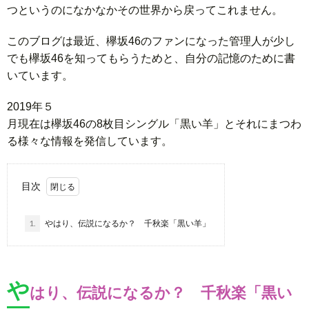
つというのになかなかその世界から戻ってこれません。
このブログは最近、欅坂46のファンになった管理人が少し
でも欅坂46を知ってもらうためと、自分の記憶のために書
いています。
2 0 1 9 年 ５
月 現 在 は 欅 坂 4 6 の 8 枚 目 シ ン グ ル 「 黒 い 羊 」 と そ れ に ま つ わ
る 様 々 な 情 報 を 発 信 し て い ま す 。
目次
1.
やはり、伝説になるか？ 千秋楽「黒い羊」
や
はり、伝説になるか？ 千秋楽「黒い