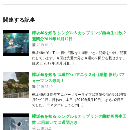
関連する記事
欅坂46を知る シングル＆カップリング曲再生回数２
週間分2019年10月12日
2019.10.13
欅坂46のYouTube再生回数を１週間ごとに記録をつけて記事
にしています。今回は先週の分と今週の２回分を載せます。
目次 1. 2019年10月5日[…]
欅坂46を知る 武道館3rdアニラ 2日目感想 影絵パフ
ォーマンス最高！
2019.05.10
欅坂46の３周年アニバーサリーライブ武道館公演が2019年5
月9〜11日に行われ、本日（2019年5月10日）はその2日目
でした。 ※ネタバレしてるの[…]
欅坂46を知る シングル＆カップリング曲動画再生回
数 二回続いて２週間おき
2019.08.24