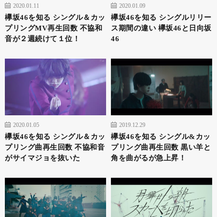
2020.01.11
2020.01.09
欅坂46を知る シングル＆カッ
欅坂46を知る シングルリリー
プリングMV再生回数 不協和
ス期間の違い 欅坂46と日向坂
音が２週続けて１位！
46
2020.01.05
2019.12.29
欅坂46を知る シングル＆カッ
欅坂46を知る シングル&カッ
プリング曲再生回数 不協和音
プリング曲再生回数 黒い羊と
がサイマジョを抜いた
角を曲がるが急上昇！