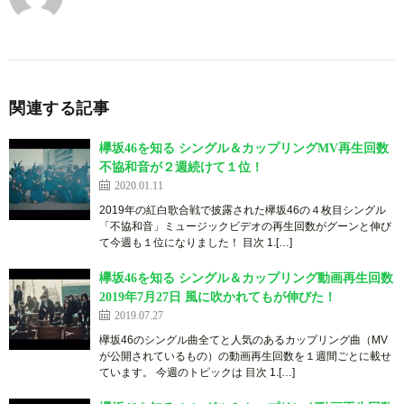
関連する記事
欅坂46を知る シングル＆カップリングMV再生回数
不協和音が２週続けて１位！
2020.01.11
2019年の紅白歌合戦で披露された欅坂46の４枚目シングル
「不協和音」ミュージックビデオの再生回数がグーンと伸び
て今週も１位になりました！ 目次 1.[…]
欅坂46を知る シングル＆カップリング動画再生回数
2019年7月27日 風に吹かれてもが伸びた！
2019.07.27
欅坂46のシングル曲全てと人気のあるカップリング曲（MV
が公開されているもの）の動画再生回数を１週間ごとに載せ
ています。 今週のトピックは 目次 1.[…]