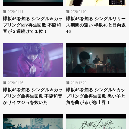
2020.01.11
2020.01.09
欅坂46を知る シングル＆カッ
欅坂46を知る シングルリリー
プリングMV再生回数 不協和
ス期間の違い 欅坂46と日向坂
音が２週続けて１位！
46
2020.01.05
2019.12.29
欅坂46を知る シングル＆カッ
欅坂46を知る シングル&カッ
プリング曲再生回数 不協和音
プリング曲再生回数 黒い羊と
がサイマジョを抜いた
角を曲がるが急上昇！